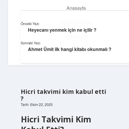
Anasayfa
menüyü
aç
Gizlilik Politikası
Önceki Yazı
Heyecanı yenmek için ne içilir ?
Pratik Çözüm Rehberi
Yasal Uyarı
Sonraki Yazı
Hayatını kolaylaştıran zekice fikirler!
Ahmet Ümit ilk hangi kitabı okunmalı ?
Hakkımızda
Hicri takvimi kim kabul etti
?
Tarih: Ekim 22, 2025
Hicri Takvimi Kim