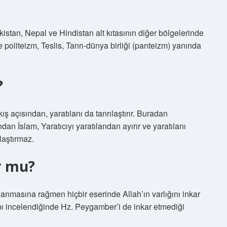
tan, Nepal ve Hindistan alt kıtasının diğer bölgelerinde
politeizm, Teslis, Tanrı-dünya birliği (panteizm) yanında
?
akış açısından, yaratılanı da tanrılaştırır. Buradan
n İslam, Yaratıcıyı yaratılandan ayırır ve yaratılanı
ılaştırmaz.
r mu?
lanmasına rağmen hiçbir eserinde Allah’ın varlığını inkar
abı incelendiğinde Hz. Peygamber’i de inkar etmediği