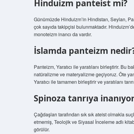
Hinduizm panteist mi?
Günümüzde Hinduizm’in Hindistan, Seylan, Pakis
çok sayıda takipçisi bulunmaktadır. Hinduizm’de 
monoteizm inancı da vardır.
İslamda panteizm nedir
Panteizm, Yaratıcı ile yaratılanı birleştirir. Bu b
natüralizme ve materyalizme geçiyoruz. Öte yanda
Yaratıcı ile tamamen birleştirir ve yaratılanı tanr
Spinoza tanrıya inanıyo
Çağdaşları tarafından sık sık ateist olmakla suç
etmemiş, Teolojik ve Siyasal İnceleme adlı kit
görülür.