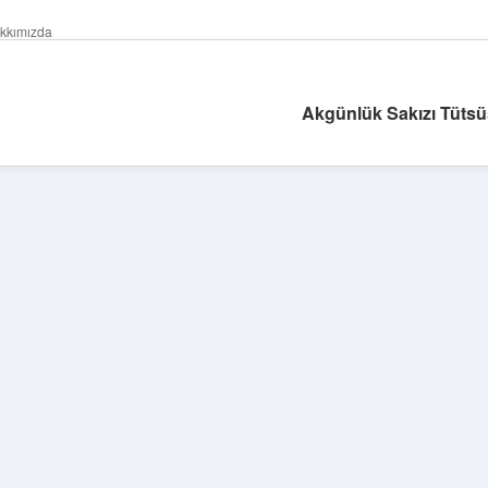
kkımızda
Akgünlük Sakızı Tütsü
Sidebar
ilbet yeni giriş
ilbet
gran