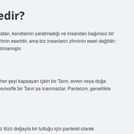
edir?
yatan, kendisinin yaratmadığı ve insandan bağımsız bir
in eseridir, ama biz insanların zihninin eseri değildir;
ılmamıştır.
her şeyi kapsayan içkin bir Tanrı, evren veya doğa
opomorfik bir Tanrı’ya inanmazlar. Panteizm, genellikle
 tözü doğayla bir tuttuğu için panteist olarak