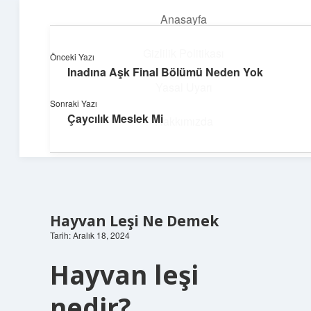
Anasayfa
menüyü
aç
Gizlilik Politikası
Önceki Yazı
Inadına Aşk Final Bölümü Neden Yok
Pratik Çözüm Rehberi
Yasal Uyarı
Sonraki Yazı
Hayatını kolaylaştıran zekice fikirler!
Çaycılık Meslek Mi
Hakkımızda
Hayvan Leşi Ne Demek
Tarih: Aralık 18, 2024
Hayvan leşi
nedir?