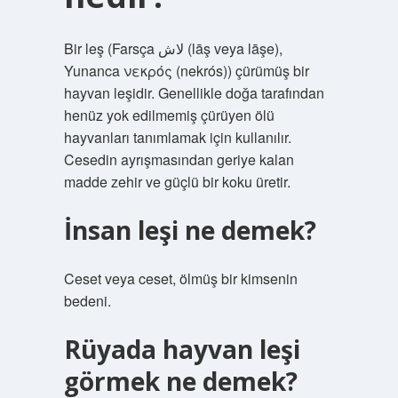
Bir leş (Farsça لاش (lāş veya lāşe),
Yunanca νεκρός (nekrós)) çürümüş bir
hayvan leşidir. Genellikle doğa tarafından
henüz yok edilmemiş çürüyen ölü
hayvanları tanımlamak için kullanılır.
Cesedin ayrışmasından geriye kalan
madde zehir ve güçlü bir koku üretir.
İnsan leşi ne demek?
Ceset veya ceset, ölmüş bir kimsenin
bedeni.
Rüyada hayvan leşi
görmek ne demek?