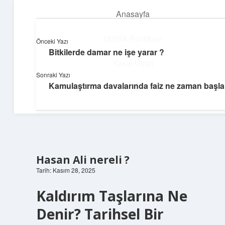
Anasayfa
menüyü
aç
Gizlilik Politikası
Önceki Yazı
Bitkilerde damar ne işe yarar ?
Pratik Çözüm Rehberi
Yasal Uyarı
Sonraki Yazı
Hayatını kolaylaştıran zekice fikirler!
Kamulaştırma davalarında faiz ne zaman başla
Hakkımızda
Hasan Ali nereli ?
Tarih: Kasım 28, 2025
Kaldırım Taşlarına Ne
Denir? Tarihsel Bir