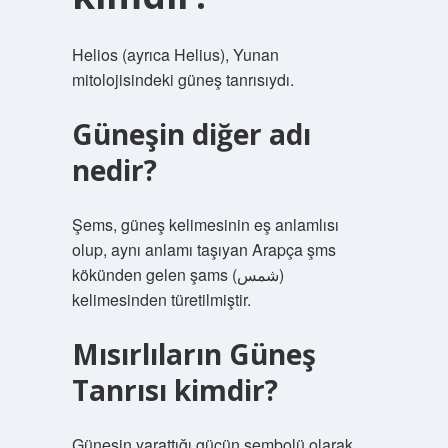
Helios (ayrıca Helius), Yunan
mitolojisindeki güneş tanrısıydı.
Güneşin diğer adı
nedir?
Şems, güneş kelimesinin eş anlamlısı
olup, aynı anlamı taşıyan Arapça şms
kökünden gelen şams (شمس)
kelimesinden türetilmiştir.
Mısırlıların Güneş
Tanrısı kimdir?
Güneşin yarattığı gücün sembolü olarak