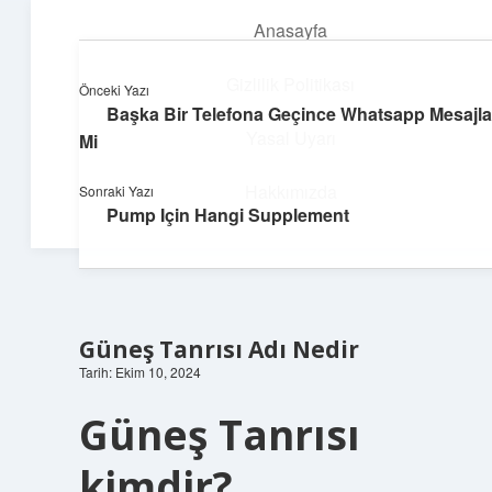
Anasayfa
menüyü
aç
Gizlilik Politikası
Önceki Yazı
Başka Bir Telefona Geçince Whatsapp Mesajları
Pratik Çözüm Rehberi
Yasal Uyarı
Mi
Hayatını kolaylaştıran zekice fikirler!
Hakkımızda
Sonraki Yazı
Pump Için Hangi Supplement
Güneş Tanrısı Adı Nedir
Tarih: Ekim 10, 2024
Güneş Tanrısı
kimdir?