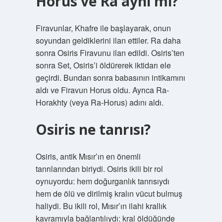
Horus ve Ra aynı mı?
Firavunlar, Khafre ile başlayarak, onun
soyundan geldiklerini ilan ettiler. Ra daha
sonra Osiris Firavunu ilan edildi. Osiris’ten
sonra Set, Osiris’i öldürerek iktidarı ele
geçirdi. Bundan sonra babasının intikamını
aldı ve Firavun Horus oldu. Ayrıca Ra-
Horakhty (veya Ra-Horus) adını aldı.
Osiris ne tanrısı?
Osiris, antik Mısır’ın en önemli
tanrılarından biriydi. Osiris ikili bir rol
oynuyordu: hem doğurganlık tanrısıydı
hem de ölü ve dirilmiş kralın vücut bulmuş
haliydi. Bu ikili rol, Mısır’ın ilahi krallık
kavramıyla bağlantılıydı: kral öldüğünde