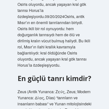
Osiris oluyordu, ancak yaşayan kral gök
tanrısı Horus’la
özdeşleşiyordu.09/20/2024Osiris, antik
Mısır’ın en önemli tanrılarından biriydi.
Osiris ikili bir rol oynuyordu: hem
doğurganlık tanrısıydı hem de ölü ve
dirilmiş kralın vücut bulmuş haliydi. Bu ikili
rol, Mısır’ın ilahi krallık kavramıyla
bağlantılıydı: kral öldüğünde Osiris
oluyordu, ancak yaşayan kral gök tanrısı
Horus’la özdeşleşiyordu.
En güçlü tanrı kimdir?
Zeus (Antik Yunanca: Ζεύς, Zeus; Modern
Yunanca: Δίας, Días) “tanrıların ve
insanların babası” ve Yunan mitolojisindeki