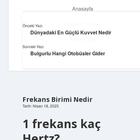
Anasayfa
menüyü
aç
Gizlilik Politikası
Önceki Yazı
Dünyadaki En Güçlü Kuvvet Nedir
Pratik Çözüm Rehberi
Yasal Uyarı
Sonraki Yazı
Hayatını kolaylaştıran zekice fikirler!
Bulgurlu Hangi Otobüsler Gider
Hakkımızda
Frekans Birimi Nedir
Tarih: Nisan 18, 2025
1 frekans kaç
Hertz?