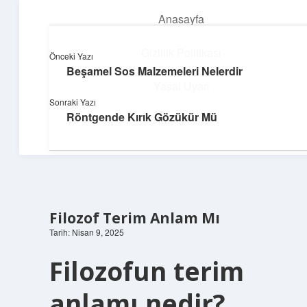
Anasayfa
menüyü
aç
Gizlilik Politikası
Önceki Yazı
Beşamel Sos Malzemeleri Nelerdir
Pratik Çözüm Rehberi
Yasal Uyarı
Sonraki Yazı
Hayatını kolaylaştıran zekice fikirler!
Röntgende Kırık Gözükür Mü
Hakkımızda
Filozof Terim Anlam Mı
Tarih: Nisan 9, 2025
Filozofun terim
anlamı nedir?