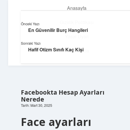
Anasayfa
menüyü
aç
Gizlilik Politikası
Önceki Yazı
En Güvenilir Burç Hangileri
Pratik Çözüm Rehberi
Yasal Uyarı
Sonraki Yazı
Hayatını kolaylaştıran zekice fikirler!
Hafif Otizm Sınıfı Kaç Kişi
Hakkımızda
Facebookta Hesap Ayarları
Nerede
Tarih: Mart 30, 2025
Face ayarları