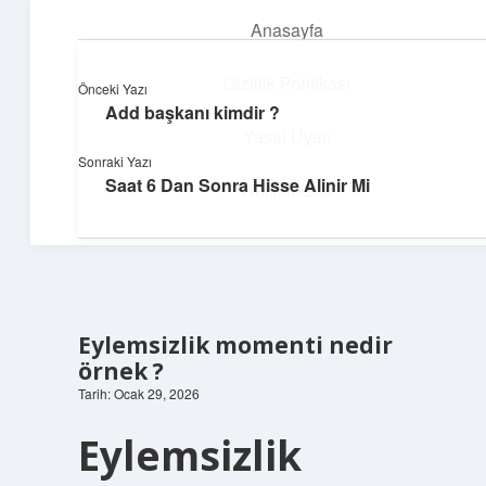
Anasayfa
menüyü
aç
Gizlilik Politikası
Önceki Yazı
Add başkanı kimdir ?
Pratik Çözüm Rehberi
Yasal Uyarı
Sonraki Yazı
Hayatını kolaylaştıran zekice fikirler!
Saat 6 Dan Sonra Hisse Alinir Mi
Hakkımızda
Eylemsizlik momenti nedir
örnek ?
Tarih: Ocak 29, 2026
Eylemsizlik