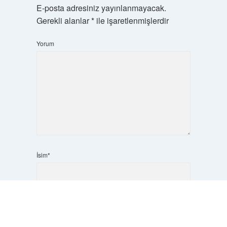
E-posta adresiniz yayınlanmayacak.
Gerekli alanlar
*
ile işaretlenmişlerdir
Yorum
İsim*
Scrol
E-Posta*
to
the
top