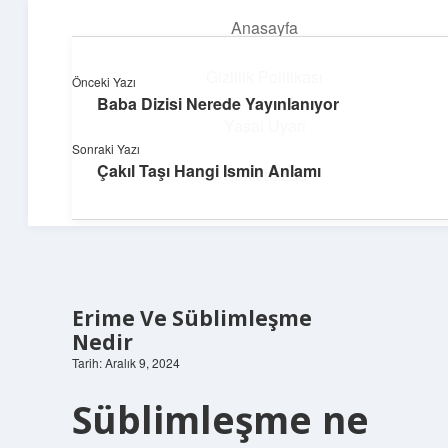
Anasayfa
menüyü
aç
Gizlilik Politikası
Önceki Yazı
Baba Dizisi Nerede Yayınlanıyor
Pratik Çözüm Rehberi
Yasal Uyarı
Sonraki Yazı
Hayatını kolaylaştıran zekice fikirler!
Çakıl Taşı Hangi Ismin Anlamı
Hakkımızda
Erime Ve Süblimleşme
Nedir
Tarih: Aralık 9, 2024
Süblimleşme ne