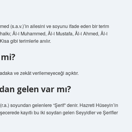
d (s.a.v.)’in ailesini ve soyunu ifade eden bir terim
v halkı; Âl-i Muhammed, Âl-i Mustafa, Âl-i Ahmed, Âl-i
isa gibi terimlerle anılır.
 mi?
sadaka ve zekât verilemeyeceği açıktır.
an gelen var mı?
.a.) soyundan gelenlere “Şerif” denir. Hazreti Hüseyin’in
 şecerede kayıtlı bu iki soydan gelen Seyyidler ve Şerifler