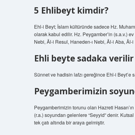
5 Ehlibeyt kimdir?
Ehl-i Beyt; İslam kültüründe sadece Hz. Muhamme
olarak kabul edilir. Hz. Peygamber’in (s.a.v.) e
Nebi, Âl-i Resul, Haneden-ı Nebi, Âl-i Aba, Âl-i K
Ehli beyte sadaka verilir
Sünnet ve hadisin lafzı gereğince Ehl-i Beyt’e 
Peygamberimizin soyund
Peygamberimizin torunu olan Hazreti Hasan’ın (r
(r.a.) soyundan gelenlere “Seyyid” denir. Kutsal
tek çatı altında bir araya gelmiştir.