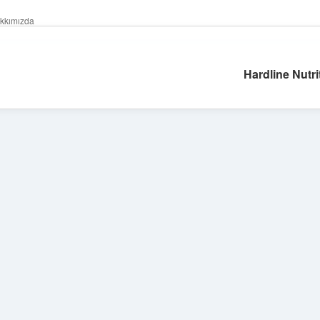
kkımızda
Hardline Nutri
Sidebar
ilbet yeni giriş
ilbet
gra