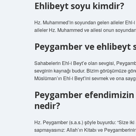
Ehlibeyt soyu kimdir?
Hz. Muhammed’in soyundan gelen aileler Ehl-i B
aileler Hz. Muhammed ve ailesi onun soyundan ge
Peygamber ve ehlibeyt s
Sahabelerin Ehl-i Beyt’e olan sevgisi, Peygambe
sevginin kaynağı budur. Bizim görüşümüze gör
Müslüman’ın Ehl-i Beyt’ini sevmek ve ona saygı
Peygamber efendimizin b
nedir?
Hz. Peygamber (s.a.s.) şöyle buyurdu: “Size iki 
sapmayasınız: Allah’ın Kitabı ve Peygamberinin