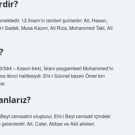
rdir?
inmektedir. 12 İmam’ın isimleri şunlardır: Ali, Hasan,
-i Sadek, Musa Kazım, Ali Rıza, Muhammed Taki, Ali
?
ra ikinci halifesiydi. Ehl-i Sünnet bazen Ömer bin
arak anar.
anlarız?
eyt cemaatini oluşturur. Ehl-i Beyt cemaati içindeki
lenlerdir. Ali, Cafer, Abbas ve Akil aileleri.