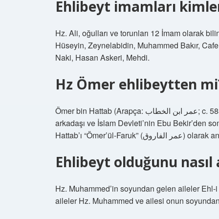
Ehlibeyt imamları kimle
Hz. Ali, oğulları ve torunları 12 İmam olarak bil
Hüseyin, Zeynelabidin, Muhammed Bakır, Cafer
Naki, Hasan Askeri, Mehdi.
Hz Ömer ehlibeytten mi
Ömer bin Hattab (Arapça: عمر ابن الخطاب‎; c. 583/584 – Kasım 644), İslam peygamberi Muhammed’in
arkadaşı ve İslam Devleti’nin Ebu Bekir’den son
Hattab’ı “Ömer’ül-Faruk” (عمر الفاروق) ol
Ehlibeyt olduğunu nasıl 
Hz. Muhammed’in soyundan gelen aileler Ehl-i B
aileler Hz. Muhammed ve ailesi onun soyundan ge