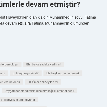
imlerle devam etmiştir?
int Huveylid’den olan kızıdır. Muhammed’in soyu, Fatıma
ığıyla devam etti, zira Fatıma, Muhammed’in ölümünden
imlerden oluşur
Ehli beyte sadaka verilir mi
arız
Ehlibeyt soyu kimdir
Ehlibeyt torunu ne demek
enlere ne denir
Hz Ömer ehlibeytten mi
Peygamber efendimizin bize bıraktığı iki emanet nedir
hli beyti kimlerdir diyanet