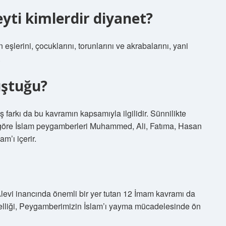
yti kimlerdir diyanet?
eşlerini, çocuklarını, torunlarını ve akrabalarını, yani
.
uştuğu?
ış farkı da bu kavramın kapsamıyla ilgilidir. Sünnilikte
 göre İslam peygamberleri Muhammed, Ali, Fatıma, Hasan
m’ı içerir.
levi inancında önemli bir yer tutan 12 İmam kavramı da
k özelliği, Peygamberimizin İslam’ı yayma mücadelesinde ön