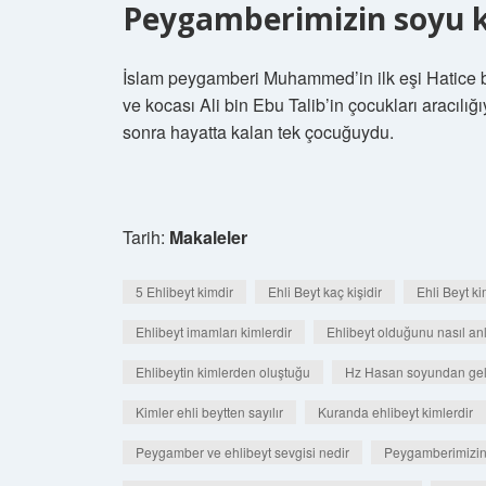
Peygamberimizin soyu k
İslam peygamberi Muhammed’in ilk eşi Hatice b
ve kocası Ali bin Ebu Talib’in çocukları aracıl
sonra hayatta kalan tek çocuğuydu.
Tarih:
Makaleler
5 Ehlibeyt kimdir
Ehli Beyt kaç kişidir
Ehli Beyt k
Ehlibeyt imamları kimlerdir
Ehlibeyt olduğunu nasıl anl
Ehlibeytin kimlerden oluştuğu
Hz Hasan soyundan gel
Kimler ehli beytten sayılır
Kuranda ehlibeyt kimlerdir
Peygamber ve ehlibeyt sevgisi nedir
Peygamberimizin e