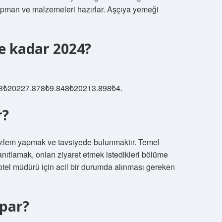
kipman ve malzemeleri hazırlar. Aşçıya yemeği
ne kadar 2024?
₺20227.878₺9.848₺20213.898₺4.
r?
özlem yapmak ve tavsiyede bulunmaktır. Temel
 yanıtlamak, onları ziyaret etmek istedikleri bölüme
 otel müdürü için acil bir durumda alınması gereken
apar?