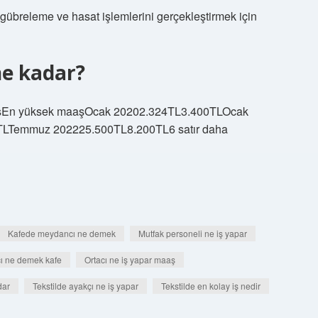
gübreleme ve hasat işlemlerini gerçekleştirmek için
ne kadar?
aaşEn yüksek maaşOcak 20202.324TL3.400TLOcak
LTemmuz 202225.500TL8.200TL6 satır daha
Kafede meydancı ne demek
Mutfak personeli ne iş yapar
cı ne demek kafe
Ortacı ne iş yapar maaş
dar
Tekstilde ayakçı ne iş yapar
Tekstilde en kolay iş nedir