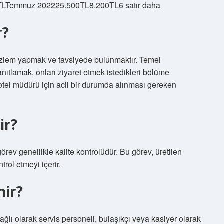
LTemmuz 202225.500TL8.200TL6 satır daha
r?
özlem yapmak ve tavsiyede bulunmaktır. Temel
 yanıtlamak, onları ziyaret etmek istedikleri bölüme
 otel müdürü için acil bir durumda alınması gereken
ir?
örev genellikle kalite kontrolüdür. Bu görev, üretilen
rol etmeyi içerir.
nir?
ğlı olarak servis personeli, bulaşıkçı veya kasiyer olarak