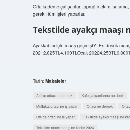
Orta kademe çalışanlar, toprağın ekim, sulama, 
gerekli tüm işleri yaparlar.
Tekstilde ayakçı maaşı 
Ayakkabıcı için maaş geçmişiYılEn düşük m
20212.825TL4.100TLOcak 20224.253TL6.300T
Tarih:
Makaleler
Atölye ortacı ne demek
Kafe çalışanlarına ne denir
Mutfakta ortacı ne iş yapar
Ortacı ne demek
Orta
Otelde ortacı ne iş yapar
Tekstilde ayakçı maaşı ne ka
Tekstilde ortacı maaşı ne kadar 2024