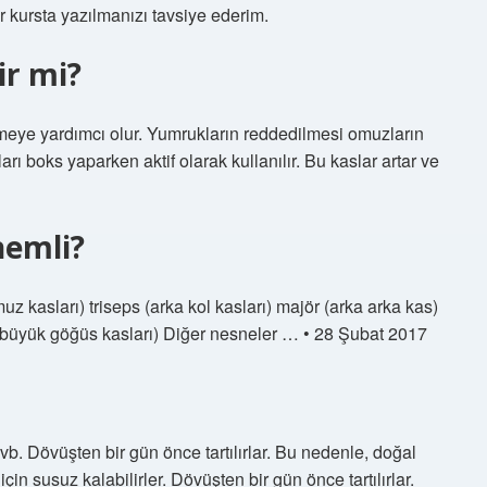
ir kursta yazılmanızı tavsiye ederim.
ir mi?
meye yardımcı olur. Yumrukların reddedilmesi omuzların
ları boks yaparken aktif olarak kullanılır. Bu kaslar artar ve
nemli?
 kasları) triseps (arka kol kasları) majör (arka arka kas)
(büyük göğüs kasları) Diğer nesneler … • 28 Şubat 2017
b. Dövüşten bir gün önce tartılırlar. Bu nedenle, doğal
için susuz kalabilirler. Dövüşten bir gün önce tartılırlar.