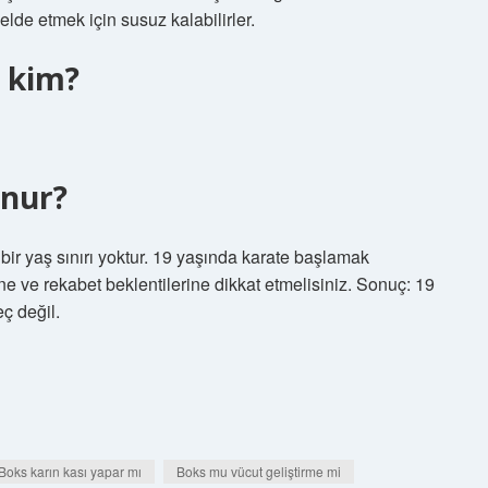
elde etmek için susuz kalabilirler.
ü kim?
unur?
 bir yaş sınırı yoktur. 19 yaşında karate başlamak
ine ve rekabet beklentilerine dikkat etmelisiniz. Sonuç: 19
ç değil.
Boks karın kası yapar mı
Boks mu vücut geliştirme mi