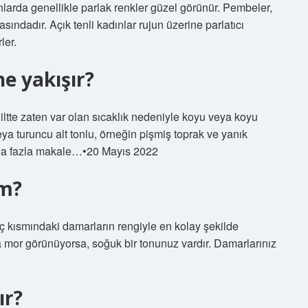
adınlarda genellikle parlak renkler güzel görünür. Pembeler,
rasındadır. Açık tenli kadınlar rujun üzerine parlatıcı
ler.
e yakışır?
iltte zaten var olan sıcaklık nedeniyle koyu veya koyu
veya turuncu alt tonlu, örneğin pişmiş toprak ve yanık
 Daha fazla makale…•20 Mayıs 2022
ım?
n iç kısmındaki damarların rengiyle en kolay şekilde
ya mor görünüyorsa, soğuk bir tonunuz vardır. Damarlarınız
ır?