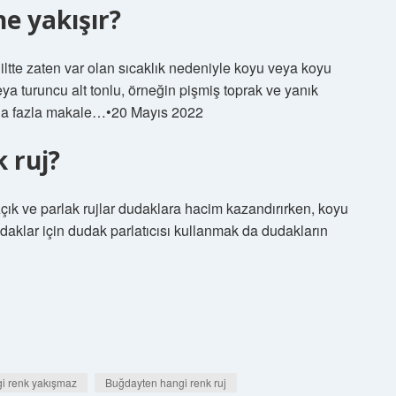
e yakışır?
iltte zaten var olan sıcaklık nedeniyle koyu veya koyu
veya turuncu alt tonlu, örneğin pişmiş toprak ve yanık
 Daha fazla makale…•20 Mayıs 2022
 ruj?
Açık ve parlak rujlar dudaklara hacim kazandırırken, koyu
udaklar için dudak parlatıcısı kullanmak da dudakların
i renk yakışmaz
Buğdayten hangi renk ruj