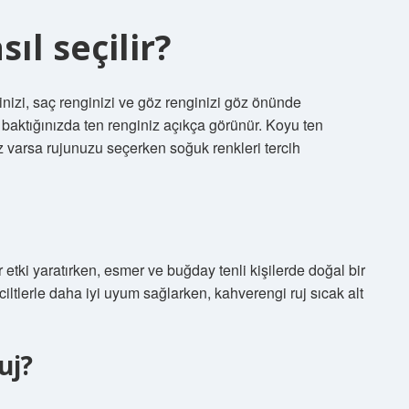
ıl seçilir?
inizi, saç renginizi ve göz renginizi göz önünde
 baktığınızda ten renginiz açıkça görünür. Koyu ten
z varsa rujunuzu seçerken soğuk renkleri tercih
r etki yaratırken, esmer ve buğday tenli kişilerde doğal bir
 ciltlerle daha iyi uyum sağlarken, kahverengi ruj sıcak alt
uj?