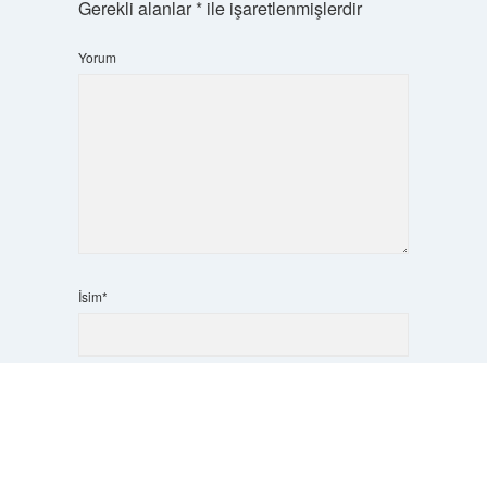
Gerekli alanlar
*
ile işaretlenmişlerdir
Yorum
İsim*
Scrol
E-Posta*
to
the
top