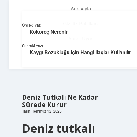
Anasayfa
menüyü
aç
Gizlilik Politikası
Önceki Yazı
Kokoreç Nerenin
Pratik Çözüm Rehberi
Yasal Uyarı
Sonraki Yazı
Hayatını kolaylaştıran zekice fikirler!
Kaygı Bozukluğu Için Hangi Ilaçlar Kullanılır
Hakkımızda
Deniz Tutkalı Ne Kadar
Sürede Kurur
Tarih: Temmuz 12, 2025
Deniz tutkalı