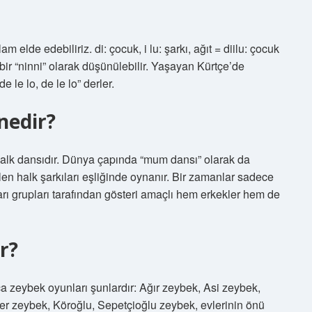
m elde edebiliriz. di: çocuk, i lu: şarkı, ağıt = diilu: çocuk
i bir “ninni” olarak düşünülebilir. Yaşayan Kürtçe’de
 le lo, de le lo” derler.
nedir?
 halk dansıdır. Dünya çapında “mum dansı” olarak da
rilen halk şarkıları eşliğinde oynanır. Bir zamanlar sadece
arı grupları tarafından gösteri amaçlı hem erkekler hem de
r?
a zeybek oyunları şunlardır: Ağır zeybek, Asi zeybek,
er zeybek, Köroğlu, Sepetçioğlu zeybek, evlerinin önü