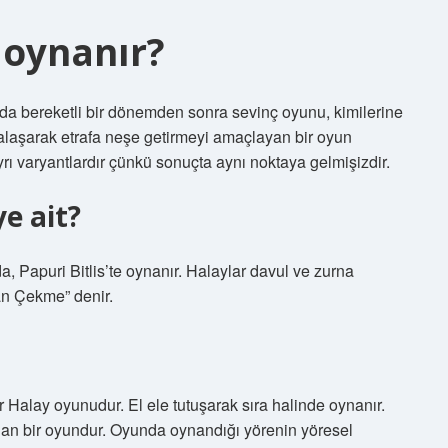
l oynanır?
da bereketli bir dönemden sonra sevinç oyunu, kimilerine
alaşarak etrafa neşe getirmeyi amaçlayan bir oyun
ayrı varyantlardır çünkü sonuçta aynı noktaya gelmişizdir.
e ait?
 Papuri Bitlis’te oynanır. Halaylar davul ve zurna
an Çekme” denir.
r Halay oyunudur. El ele tutuşarak sıra halinde oynanır.
an bir oyundur. Oyunda oynandığı yörenin yöresel