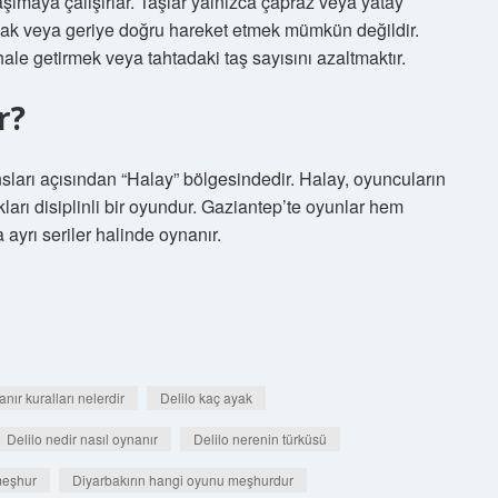
taşımaya çalışırlar. Taşlar yalnızca çapraz veya yatay
amak veya geriye doğru hareket etmek mümkün değildir.
hale getirmek veya tahtadaki taş sayısını azaltmaktır.
r?
sları açısından “Halay” bölgesindedir. Halay, oyuncuların
tukları disiplinli bir oyundur. Gaziantep’te oyunlar hem
 ayrı seriler halinde oynanır.
nır kuralları nelerdir
Delilo kaç ayak
Delilo nedir nasıl oynanır
Delilo nerenin türküsü
meşhur
Diyarbakırın hangi oyunu meşhurdur