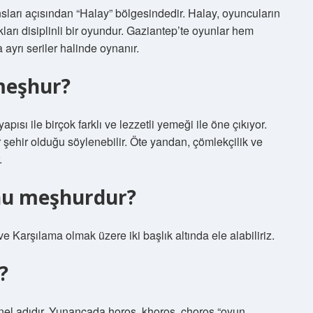
sları açısından “Halay” bölgesindedir. Halay, oyuncuların
tukları disiplinli bir oyundur. Gaziantep’te oyunlar hem
 ayrı seriler halinde oynanır.
meşhur?
apısı ile birçok farklı ve lezzetli yemeği ile öne çıkıyor.
r şehir olduğu söylenebilir. Öte yandan, çömlekçilik ve
.
unu meşhurdur?
e Karşılama olmak üzere iki başlık altında ele alabiliriz.
?
el adıdır. Yunancada horos, khoros, choros “oyun