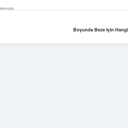
kkımızda
Boyunda Beze Için Hangi 
Sidebar
ilbet yeni giriş
ilbet
gra