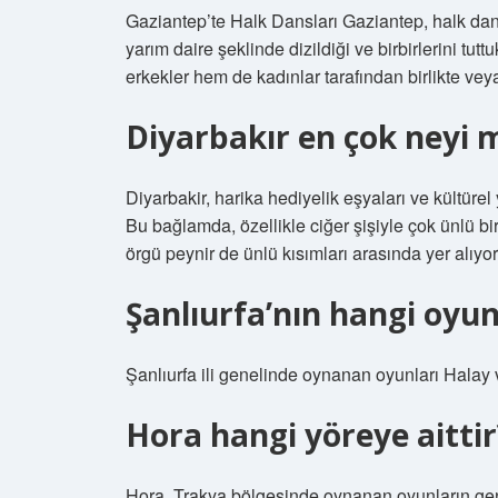
Gaziantep’te Halk Dansları Gaziantep, halk dan
yarım daire şeklinde dizildiği ve birbirlerini tut
erkekler hem de kadınlar tarafından birlikte veya
Diyarbakır en çok neyi 
Diyarbakir, harika hediyelik eşyaları ve kültürel y
Bu bağlamda, özellikle ciğer şişiyle çok ünlü bi
örgü peynir de ünlü kısımları arasında yer alıyor
Şanlıurfa’nın hangi oy
Şanlıurfa ili genelinde oynanan oyunları Halay v
Hora hangi yöreye aittir
Hora, Trakya bölgesinde oynanan oyunların gen