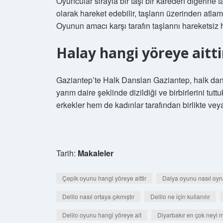
Oyuncular sırayla bir taşı bir kareden diğerine 
olarak hareket edebilir, taşların üzerinden atl
Oyunun amacı karşı tarafın taşlarını hareketsiz 
Halay hangi yöreye aitti
Gaziantep’te Halk Dansları Gaziantep, halk dan
yarım daire şeklinde dizildiği ve birbirlerini tut
erkekler hem de kadınlar tarafından birlikte veya
Tarih:
Makaleler
Çepik oyunu hangi yöreye aittir
Dalya oyunu nasıl oyna
Delilo nasıl ortaya çıkmıştır
Delilo ne için kullanılır
Delilo oyunu hangi yöreye ait
Diyarbakır en çok neyi 