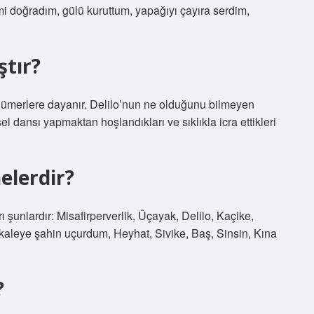
i doğradım, gülü kuruttum, yapağıyı çayıra serdim,
ştır?
Sümerlere dayanır. Delilo’nun ne olduğunu bilmeyen
l dansı yapmaktan hoşlandıkları ve sıklıkla icra ettikleri
elerdir?
 şunlardır: Misafirperverlik, Üçayak, Delilo, Kaçike,
 kaleye şahin uçurdum, Heyhat, Sivike, Baş, Sinsin, Kına
?