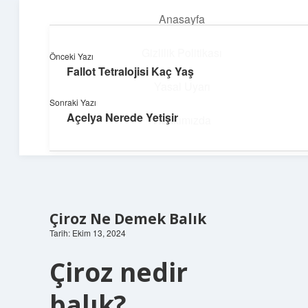
Anasayfa
menüyü
aç
Gizlilik Politikası
Önceki Yazı
Fallot Tetralojisi Kaç Yaş
Pratik Çözüm Rehberi
Yasal Uyarı
Sonraki Yazı
Hayatını kolaylaştıran zekice fikirler!
Açelya Nerede Yetişir
Hakkımızda
Çiroz Ne Demek Balık
Tarih: Ekim 13, 2024
Çiroz nedir
balık?