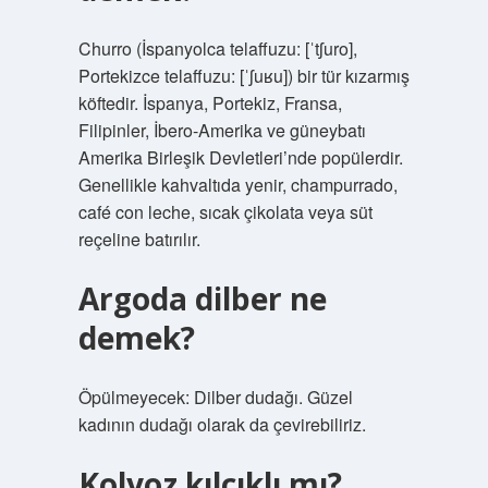
Churro (İspanyolca telaffuzu: [ˈtʃuro],
Portekizce telaffuzu: [ˈʃuʁu]) bir tür kızarmış
köftedir. İspanya, Portekiz, Fransa,
Filipinler, İbero-Amerika ve güneybatı
Amerika Birleşik Devletleri’nde popülerdir.
Genellikle kahvaltıda yenir, champurrado,
café con leche, sıcak çikolata veya süt
reçeline batırılır.
Argoda dilber ne
demek?
Öpülmeyecek: Dilber dudağı. Güzel
kadının dudağı olarak da çevirebiliriz.
Kolyoz kılçıklı mı?