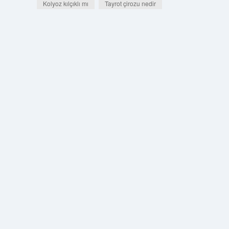
Kolyoz kılçıklı mı
Tayrot çirozu nedir