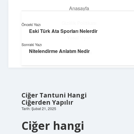
Anasayfa
menüyü
aç
Gizlilik Politikası
Önceki Yazı
Eski Türk Ata Sporları Nelerdir
Pratik Çözüm Rehberi
Yasal Uyarı
Sonraki Yazı
Hayatını kolaylaştıran zekice fikirler!
Nitelendirme Anlatım Nedir
Hakkımızda
Ciğer Tantuni Hangi
Ciğerden Yapılır
Tarih: Şubat 21, 2025
Ciğer hangi