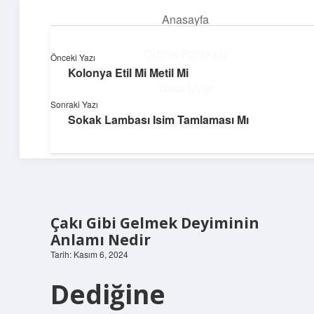
Anasayfa
menüyü
aç
Gizlilik Politikası
Önceki Yazı
Kolonya Etil Mi Metil Mi
Pratik Çözüm Rehberi
Yasal Uyarı
Sonraki Yazı
Hayatını kolaylaştıran zekice fikirler!
Sokak Lambası Isim Tamlaması Mı
Hakkımızda
Çakı Gibi Gelmek Deyiminin
Anlamı Nedir
Tarih: Kasım 6, 2024
Dediğine