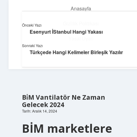
Anasayfa
menüyü
aç
Gizlilik Politikası
Önceki Yazı
Esenyurt İStanbul Hangi Yakası
Pratik Çözüm Rehberi
Yasal Uyarı
Sonraki Yazı
Hayatını kolaylaştıran zekice fikirler!
Türkçede Hangi Kelimeler Birleşik Yazılır
Hakkımızda
Bi̇M Vantilatör Ne Zaman
Gelecek 2024
Tarih: Aralık 14, 2024
BİM marketlere