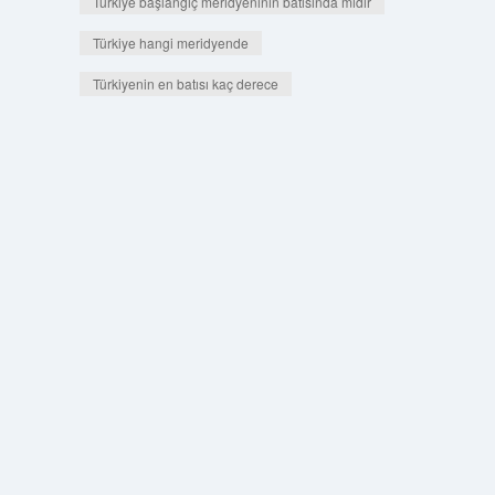
Türkiye başlangıç meridyeninin batısında mıdır
Türkiye hangi meridyende
Türkiyenin en batısı kaç derece