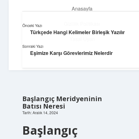
Anasayfa
menüyü
aç
Gizlilik Politikası
Önceki Yazı
Türkçede Hangi Kelimeler Birleşik Yazılır
Pratik Çözüm Rehberi
Yasal Uyarı
Sonraki Yazı
Hayatını kolaylaştıran zekice fikirler!
Eşimize Karşı Görevlerimiz Nelerdir
Hakkımızda
Başlangıç Meridyeninin
Batısı Neresi
Tarih: Aralık 14, 2024
Başlangıç