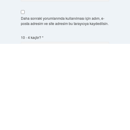
Daha sonraki yorumlarımda kullanılması için adım, e-
posta adresim ve site adresim bu tarayıcıya kaydedilsin.
10 - 4 kaçtır?
*
Scrol
to
the
top