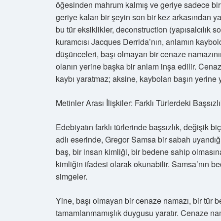
öğesinden mahrum kalmış ve geriye sadece bir r
geriye kalan bir şeyin son bir kez arkasından ya
bu tür eksiklikler, deconstruction (yapısalcılık
kuramcısı Jacques Derrida’nın, anlamın kaybold
düşünceleri, başı olmayan bir cenaze namazının 
olanın yerine başka bir anlam inşa edilir. Cena
kaybı yaratmaz; aksine, kaybolan başın yerine ye
Metinler Arası İlişkiler: Farklı Türlerdeki Başsızlı
Edebiyatın farklı türlerinde başsızlık, değişik 
adlı eserinde, Gregor Samsa bir sabah uyandığı
baş, bir insan kimliği, bir bedene sahip olması
kimliğin ifadesi olarak okunabilir. Samsa’nın be
simgeler.
Yine, başı olmayan bir cenaze namazı, bir tür 
tamamlanmamışlık duygusu yaratır. Cenaze nam