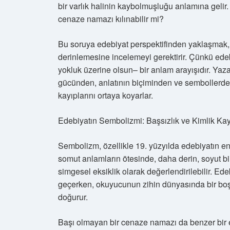
bir varlık halinin kaybolmuşluğu anlamına gelir.
cenaze namazı kılınabilir mi?
Bu soruya edebiyat perspektifinden yaklaşmak, 
derinlemesine incelemeyi gerektirir. Çünkü edebiy
yokluk üzerine olsun– bir anlam arayışıdır. Yazar
gücünden, anlatının biçiminden ve sembollerden 
kayıplarını ortaya koyarlar.
Edebiyatın Sembolizmi: Başsızlık ve Kimlik Ka
Sembolizm, özellikle 19. yüzyılda edebiyatın en e
somut anlamların ötesinde, daha derin, soyut bir
simgesel eksiklik olarak değerlendirilebilir. E
geçerken, okuyucunun zihin dünyasında bir boşluk
doğurur.
Başı olmayan bir cenaze namazı da benzer bir eks