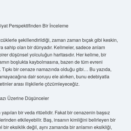
yat Perspektifinden Bir İnceleme
cüklerle şekillendirildiği, zaman zaman bıçak gibi keskin,
 sahip olan bir dünyadır. Kelimeler, sadece anlam
rer düşünsel yolculuğun haritasıdır. Her kelime, bir
nlamın boşlukta kaybolmasına, bazen de tüm evreni
. Tıpkı bir cenaze namazında olduğu gibi… Bu yazıda,
namayacağına dair soruyu ele alırken, bunu edebiyatla
metinler arası ilişkilerle çözümleyeceğiz.
azı Üzerine Düşünceler
apılan bir veda ritüelidir. Fakat bir cenazenin başsız
rinden etkileyebilir. Baş, insanın kimliğini belirleyen bir
l bir eksiklik değil, aynı zamanda bir anlamın eksikliği,