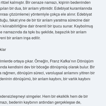
itüel kalmıştır. Bir cenaze namazı, kişinin bedeninden
pılan bir dua, bir anlam yitimidir. Edebiyat kuramlarında
 sonrası çözümleme) yöntemiyle çokça ele alınır. Edebiyat
uğu, fakat yine de bir tür anlam yaratma sürecine dair
kılınabilirliğine dair önemli bir ipucu sunar. Kaybolmuş
ze namazında da tıpkı bu şekilde, başsızlık bir anlam
ni bir anlam inşa edilir.
klar
biçimlerde ortaya çıkar. Örneğin, Franz Kafka’nın Dönüşüm
nda kendisini dev bir böceğe dönüşmüş olarak bulur. Bir
na rağmen, dönüşüm süreci, varoluşsal anlamını yitiren bir
deninin dönüşümü, bir anlam kaybını, bir varlık kaybını
bedensizleşmeyi simgeler. Hem bir eksiklik hem de bir
azı, bedenin kaybının ardından gerçekleşse de,