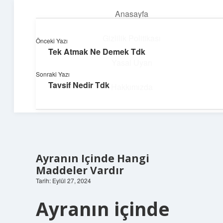
Anasayfa
menüyü
aç
Gizlilik Politikası
Önceki Yazı
Tek Atmak Ne Demek Tdk
Pratik Çözüm Rehberi
Yasal Uyarı
Sonraki Yazı
Hayatını kolaylaştıran zekice fikirler!
Tavsif Nedir Tdk
Hakkımızda
Ayranın Içinde Hangi
Maddeler Vardır
Tarih: Eylül 27, 2024
Ayranın içinde