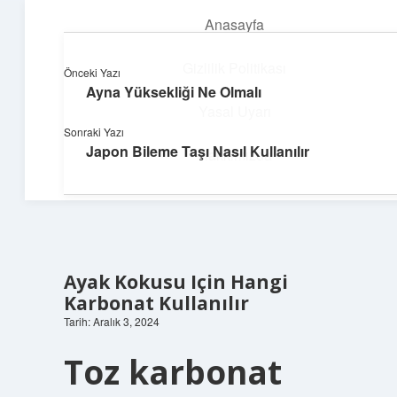
Anasayfa
menüyü
aç
Gizlilik Politikası
Önceki Yazı
Ayna Yüksekliği Ne Olmalı
Pratik Çözüm Rehberi
Yasal Uyarı
Sonraki Yazı
Hayatını kolaylaştıran zekice fikirler!
Japon Bileme Taşı Nasıl Kullanılır
Hakkımızda
Ayak Kokusu Için Hangi
Karbonat Kullanılır
Tarih: Aralık 3, 2024
Toz karbonat