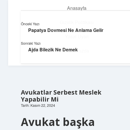
Anasayfa
menüyü
aç
Gizlilik Politikası
Önceki Yazı
Papatya Dovmesi Ne Anlama Gelir
Pratik Çözüm Rehberi
Yasal Uyarı
Sonraki Yazı
Hayatını kolaylaştıran zekice fikirler!
Ajda Bilezik Ne Demek
Hakkımızda
Avukatlar Serbest Meslek
Yapabilir Mi
Tarih: Kasım 22, 2024
Avukat başka