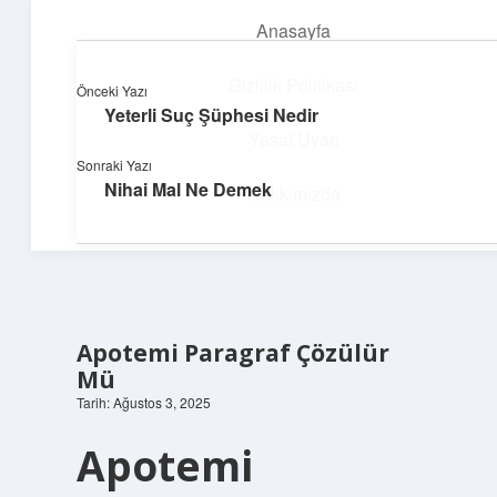
Anasayfa
menüyü
aç
Gizlilik Politikası
Önceki Yazı
Yeterli Suç Şüphesi Nedir
Pratik Çözüm Rehberi
Yasal Uyarı
Sonraki Yazı
Hayatını kolaylaştıran zekice fikirler!
Nihai Mal Ne Demek
Hakkımızda
Apotemi Paragraf Çözülür
Mü
Tarih: Ağustos 3, 2025
Apotemi