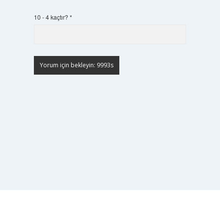
10 - 4 kaçtır?
*
Scrol
to
the