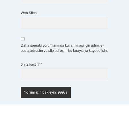
Web Sitesi
Daha sonraki yorumlarımda kullanılması için adım, e-
posta adresim ve site adresim bu tarayıcıya kaydedilsin.
6 + 2 kaçtır?
*
Scrol
to
the
top