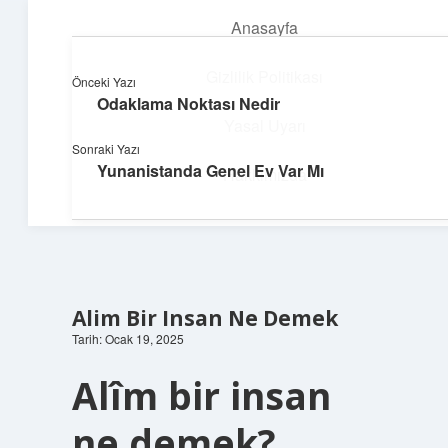
Anasayfa
menüyü
aç
Gizlilik Politikası
Önceki Yazı
Odaklama Noktası Nedir
Pratik Çözüm Rehberi
Yasal Uyarı
Sonraki Yazı
Hayatını kolaylaştıran zekice fikirler!
Yunanistanda Genel Ev Var Mı
Hakkımızda
Alim Bir Insan Ne Demek
Tarih: Ocak 19, 2025
Alîm bir insan
ne demek?