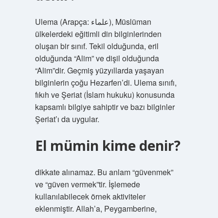
Ulema (Arapça: علماء‎), Müslüman
ülkelerdeki eğitimli din bilginlerinden
oluşan bir sınıf. Tekil olduğunda, eril
olduğunda “Alim” ve dişil olduğunda
“Alim”dir. Geçmiş yüzyıllarda yaşayan
bilginlerin çoğu Hezarfen’di. Ulema sınıfı,
fıkıh ve Şeriat (İslam hukuku) konusunda
kapsamlı bilgiye sahiptir ve bazı bilginler
Şeriat’ı da uygular.
El mümin kime denir?
dikkate alınamaz. Bu anlam “güvenmek”
ve “güven vermek”tir. İşlemede
kullanılabilecek örnek aktiviteler
eklenmiştir. Allah’a, Peygamberine,