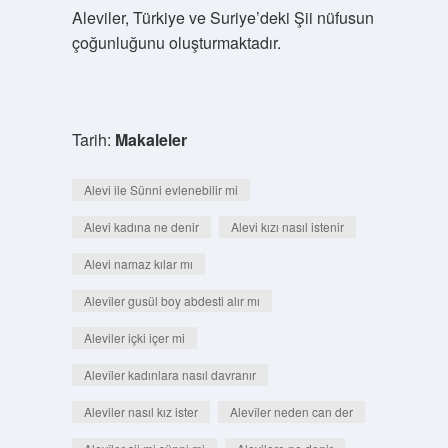
Aleviler, Türkiye ve Suriye’deki Şii nüfusun
çoğunluğunu oluşturmaktadır.
Tarih:
Makaleler
Alevi ile Sünni evlenebilir mi
Alevi kadına ne denir
Alevi kızı nasıl istenir
Alevi namaz kılar mı
Alevîler gusül boy abdesti alır mı
Aleviler içki içer mi
Alevîler kadınlara nasıl davranır
Aleviler nasıl kız ister
Alevîler neden can der