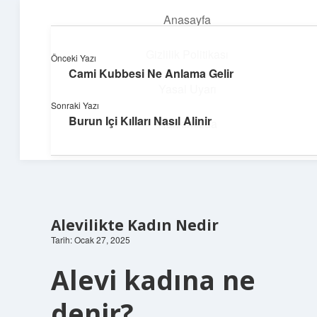
Anasayfa
menüyü
aç
Gizlilik Politikası
Önceki Yazı
Cami Kubbesi Ne Anlama Gelir
Pratik Çözüm Rehberi
Yasal Uyarı
Sonraki Yazı
Hayatını kolaylaştıran zekice fikirler!
Burun Içi Kılları Nasıl Alinir
Hakkımızda
Alevilikte Kadın Nedir
Tarih: Ocak 27, 2025
Alevi kadına ne
denir?