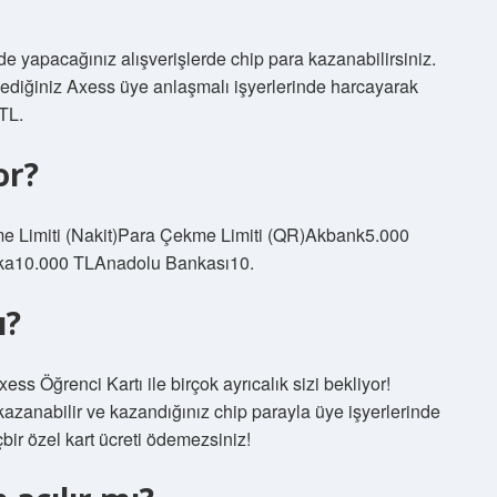
e yapacağınız alışverişlerde chip para kazanabilirsiniz.
lediğiniz Axess üye anlaşmalı işyerlerinde harcayarak
 TL.
or?
 Limiti (Nakit)Para Çekme Limiti (QR)Akbank5.000
nka10.000 TLAnadolu Bankası10.
ı?
ss Öğrenci Kartı ile birçok ayrıcalık sizi bekliyor!
 kazanabilir ve kazandığınız chip parayla üye işyerlerinde
hiçbir özel kart ücreti ödemezsiniz!