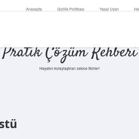
Anasayfa
Gizlilik Politikası
Yasal Uyarı
Ha
Pratik Çözüm Rehberi
Hayatını kolaylaştıran zekice fikirler!
stü