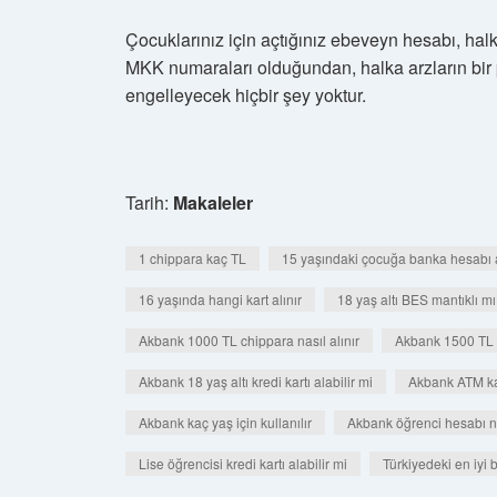
Çocuklarınız için açtığınız ebeveyn hesabı, halk
MKK numaraları olduğundan, halka arzların bir p
engelleyecek hiçbir şey yoktur.
Tarih:
Makaleler
1 chippara kaç TL
15 yaşındaki çocuğa banka hesabı a
16 yaşında hangi kart alınır
18 yaş altı BES mantıklı mı
Akbank 1000 TL chippara nasıl alınır
Akbank 1500 TL c
Akbank 18 yaş altı kredi kartı alabilir mi
Akbank ATM ka
Akbank kaç yaş için kullanılır
Akbank öğrenci hesabı nas
Lise öğrencisi kredi kartı alabilir mi
Türkiyedeki en iyi