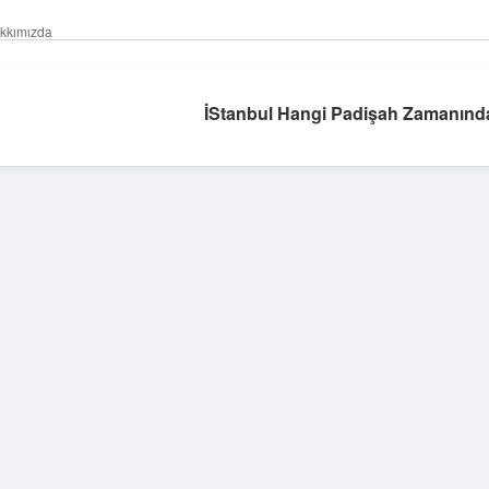
kkımızda
İStanbul Hangi Padişah Zamanında
Sidebar
ilbet yeni giriş
ilbet
gra