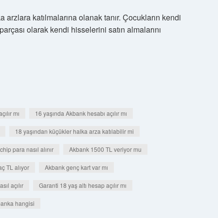
a arzlara katılmalarına olanak tanır. Çocukların kendi
arçası olarak kendi hisselerini satın almalarını
çılır mı
16 yaşında Akbank hesabı açılır mı
18 yaşından küçükler halka arza katılabilir mi
hip para nasıl alınır
Akbank 1500 TL veriyor mu
ç TL alıyor
Akbank genç kart var mı
ıl açılır
Garanti 18 yaş altı hesap açılır mı
 banka hangisi