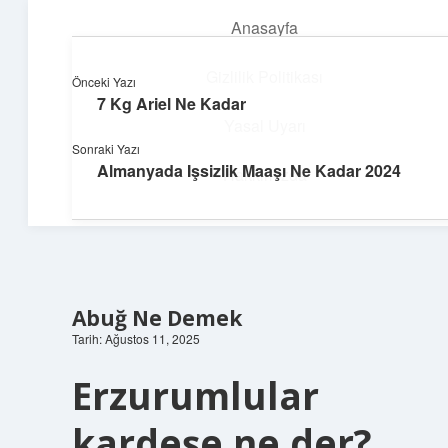
Anasayfa
menüyü
aç
Gizlilik Politikası
Önceki Yazı
7 Kg Ariel Ne Kadar
Pratik Çözüm Rehberi
Yasal Uyarı
Sonraki Yazı
Hayatını kolaylaştıran zekice fikirler!
Almanyada Işsizlik Maaşı Ne Kadar 2024
Hakkımızda
Abuğ Ne Demek
Tarih: Ağustos 11, 2025
Erzurumlular
kardeşe ne der?