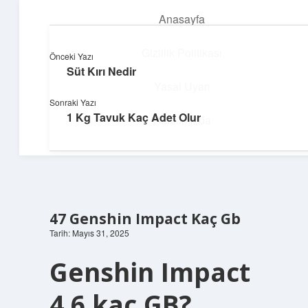
Anasayfa
menüyü
aç
Gizlilik Politikası
Önceki Yazı
Süt Kırı Nedir
Pratik Çözüm Rehberi
Yasal Uyarı
Sonraki Yazı
Hayatını kolaylaştıran zekice fikirler!
1 Kg Tavuk Kaç Adet Olur
Hakkımızda
47 Genshin Impact Kaç Gb
Tarih: Mayıs 31, 2025
Genshin Impact
4.6 kaç GB?