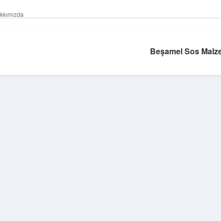
kkımızda
Beşamel Sos Malze
Sidebar
ilbet yeni giriş
ilbet
g