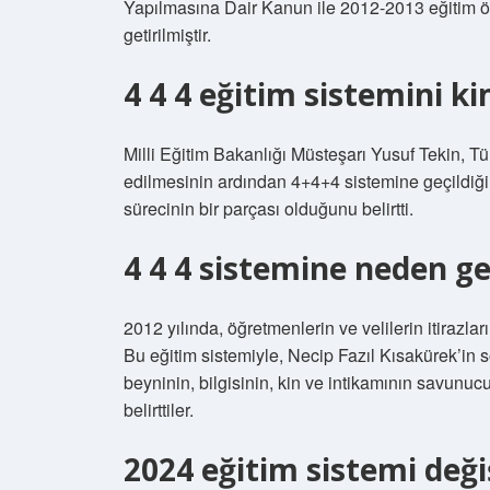
Yapılmasına Dair Kanun ile 2012-2013 eğitim öğr
getirilmiştir.
4 4 4 eğitim sistemini k
Milli Eğitim Bakanlığı Müsteşarı Yusuf Tekin, Tü
edilmesinin ardından 4+4+4 sistemine geçildiği
sürecinin bir parçası olduğunu belirtti.
4 4 4 sistemine neden ge
2012 yılında, öğretmenlerin ve velilerin itirazl
Bu eğitim sistemiyle, Necip Fazıl Kısakürek’in sö
beyninin, bilgisinin, kin ve intikamının savunuc
belirttiler.
2024 eğitim sistemi deği