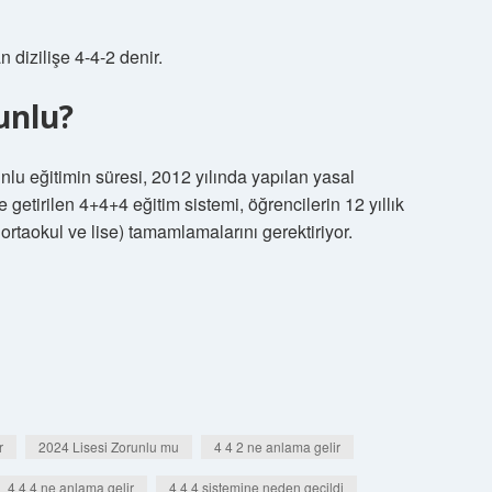
n dizilişe 4-4-2 denir.
unlu?
nlu eğitimin süresi, 2012 yılında yapılan yasal
getirilen 4+4+4 eğitim sistemi, öğrencilerin 12 yıllık
 ortaokul ve lise) tamamlamalarını gerektiriyor.
r
2024 Lisesi Zorunlu mu
4 4 2 ne anlama gelir
4 4 4 ne anlama gelir
4 4 4 sistemine neden geçildi