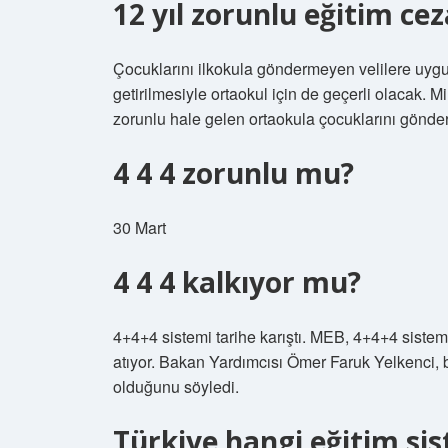
12 yıl zorunlu eğitim cez
Çocuklarını ilkokula göndermeyen velilere uygula
getirilmesiyle ortaokul için de geçerli olacak. Mil
zorunlu hale gelen ortaokula çocuklarını gönde
4 4 4 zorunlu mu?
30 Mart
4 4 4 kalkıyor mu?
4+4+4 sistemi tarihe karıştı. MEB, 4+4+4 sistemi
atıyor. Bakan Yardımcısı Ömer Faruk Yelkenci, b
olduğunu söyledi.
Türkiye hangi eğitim sis