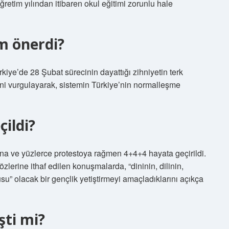
etim yılından itibaren okul eğitimi zorunlu hale
im önerdi?
rkiye’de 28 Şubat sürecinin dayattığı zihniyetin terk
ni vurgulayarak, sistemin Türkiye’nin normalleşme
çildi?
arına ve yüzlerce protestoya rağmen 4+4+4 hayata geçirildi.
zlerine ithaf edilen konuşmalarda, “dininin, dilinin,
usu” olacak bir gençlik yetiştirmeyi amaçladıklarını açıkça
şti mi?