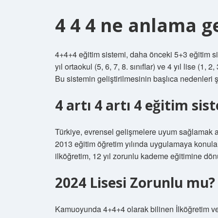
4 4 4 ne anlama ge
4+4+4 eğitim sistemi, daha önceki 5+3 eğitim sistem
yıl ortaokul (5, 6, 7, 8. sınıflar) ve 4 yıl lise (1,
Bu sistemin geliştirilmesinin başlıca nedenleri ş
4 artı 4 artı 4 eğitim si
Türkiye, evrensel gelişmelere uyum sağlamak am
2013 eğitim öğretim yılında uygulamaya konulan
ilköğretim, 12 yıl zorunlu kademe eğitimine dön
2024 Lisesi Zorunlu mu?
Kamuoyunda 4+4+4 olarak bilinen İlköğretim ve