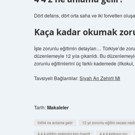
Dört defans, dört orta saha ve iki forvetten oluşa
Kaça kadar okumak zor
İşte zorunlu eğitimin detayları… Türkiye’de zoru
düzenlemeyle 12 yıla çıkarıldı. Bu düzenlemeyle 
zorunlu eğitimlerini üç farklı kademede (ilkokul,
Tavsiyeli Bağlantılar:
Siyah Arı Zehirli Mi
Tarih:
Makaleler
0404 ne anlama gelir
12 yıl zorunlu eğitim cezası nedi
4 4 4 eğitim sistemini kim önerdi
4 4 4 kalkıyor mu