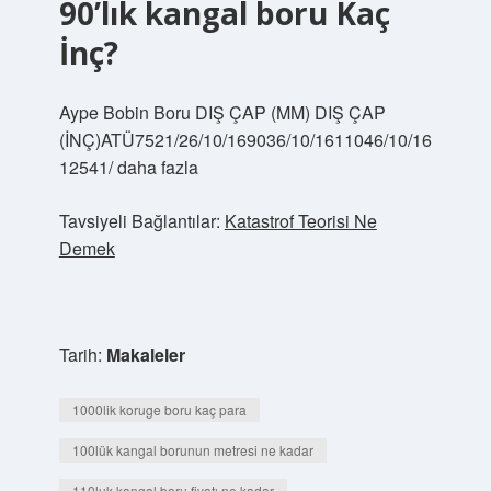
90’lık kangal boru Kaç
İnç?
Aype Bobin Boru DIŞ ÇAP (MM) DIŞ ÇAP
(İNÇ)ATÜ7521/26/10/169036/10/1611046/10/16
12541/ daha fazla
Tavsiyeli Bağlantılar:
Katastrof Teorisi Ne
Demek
Tarih:
Makaleler
1000lik koruge boru kaç para
100lük kangal borunun metresi ne kadar
110luk kangal boru fiyatı ne kadar