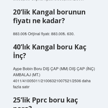
20’lik Kangal borunun
fiyatı ne kadar?
883.00₺ Orijinal fiyatı: 883.00₺. 630.
40’lık Kangal boru Kaç
İnç?
Aype Bobin Boru DIŞ ÇAP (MM) DIŞ ÇAP (İNÇ)
AMBALAJ (MT.)
4011/41005011/21006321007521/2506 daha
fazla satır
25’lik Pprc boru kaç