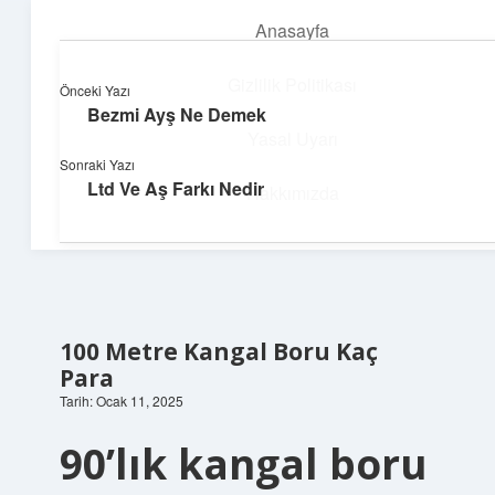
Anasayfa
menüyü
aç
Gizlilik Politikası
Önceki Yazı
Bezmi Ayş Ne Demek
Pratik Çözüm Rehberi
Yasal Uyarı
Sonraki Yazı
Hayatını kolaylaştıran zekice fikirler!
Ltd Ve Aş Farkı Nedir
Hakkımızda
100 Metre Kangal Boru Kaç
Para
Tarih: Ocak 11, 2025
90’lık kangal boru