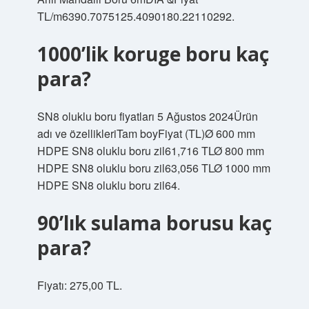
TL/m6390.7075125.4090180.22110292.
1000’lik koruge boru kaç
para?
SN8 oluklu boru fiyatları 5 Ağustos 2024Ürün
adı ve özellikleriTam boyFiyat (TL)Ø 600 mm
HDPE SN8 oluklu boru zil61,716 TLØ 800 mm
HDPE SN8 oluklu boru zil63,056 TLØ 1000 mm
HDPE SN8 oluklu boru zil64.
90’lık sulama borusu kaç
para?
Fiyatı: 275,00 TL.