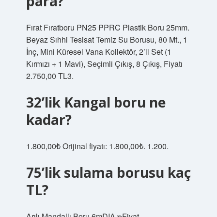
para?
Fırat Fıratboru PN25 PPRC Plastik Boru 25mm.
Beyaz Sıhhi Tesisat Temiz Su Borusu, 80 Mt., 1
İnç, Mini Küresel Vana Kollektör, 2’li Set (1
Kırmızı + 1 Mavi), Seçimli Çıkış, 8 Çıkış, Fiyatı
2.750,00 TL3.
32’lik Kangal boru ne
kadar?
1.800,00₺ Orijinal fiyatı: 1.800,00₺. 1.200.
75’lik sulama borusu kaç
TL?
Arılı Mandallı Boru 6mDIA ᴓFiyat