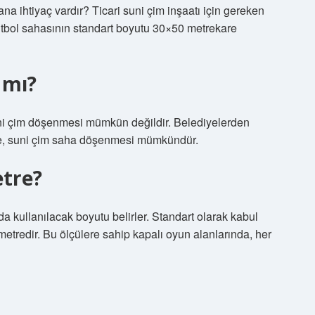
a ihtiyaç vardır? Ticari suni çim inşaatı için gereken
utbol sahasının standart boyutu 30×50 metrekare
 mı?
ni çim döşenmesi mümkün değildir. Belediyelerden
lirse, suni çim saha döşenmesi mümkündür.
etre?
da kullanılacak boyutu belirler. Standart olarak kabul
metredir. Bu ölçülere sahip kapalı oyun alanlarında, her