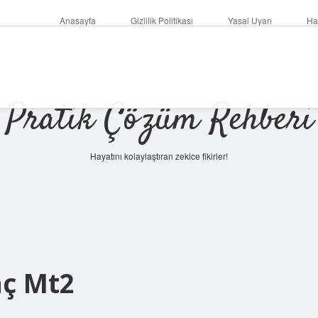
Anasayfa
Gizlilik Politikası
Yasal Uyarı
Ha
Pratik Çözüm Rehberi
Hayatını kolaylaştıran zekice fikirler!
aç Mt2