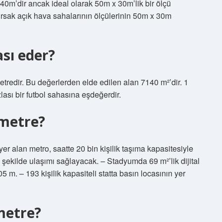
 40m’dir ancak ideal olarak 50m x 30m’lik bir ölçü
ursak açık hava sahalarının ölçülerinin 50m x 30m
sı eder?
metredir. Bu değerlerden elde edilen alan 7140 m²’dir. 1
ası bir futbol sahasına eşdeğerdir.
 metre?
 alan metro, saatte 20 bin kişilik taşıma kapasitesiyle
şekilde ulaşımı sağlayacak. – Stadyumda 69 m²’lik dijital
5 m. – 193 kişilik kapasiteli statta basın locasının yer
metre?