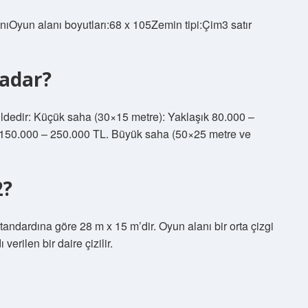
nıOyun alanı boyutları:68 x 105Zemin tipi:Çim3 satır
kadar?
ildedir: Küçük saha (30×15 metre): Yaklaşık 80.000 –
k 150.000 – 250.000 TL. Büyük saha (50×25 metre ve
2?
standardına göre 28 m x 15 m’dir. Oyun alanı bir orta çizgi
 verilen bir daire çizilir.