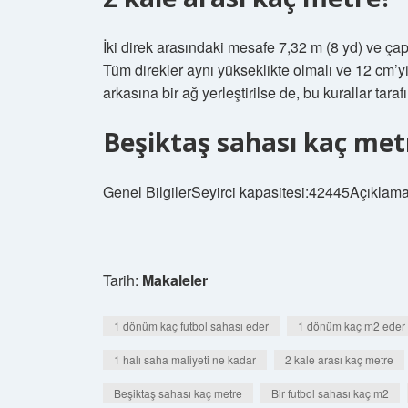
İki direk arasındaki mesafe 7,32 m (8 yd) ve çap
Tüm direkler aynı yükseklikte olmalı ve 12 cm’yi
arkasına bir ağ yerleştirilse de, bu kurallar tara
Beşiktaş sahası kaç met
Genel BilgilerSeyirci kapasitesi:42445Açıklam
Tarih:
Makaleler
1 dönüm kaç futbol sahası eder
1 dönüm kaç m2 eder
1 halı saha maliyeti ne kadar
2 kale arası kaç metre
Beşiktaş sahası kaç metre
Bir futbol sahası kaç m2