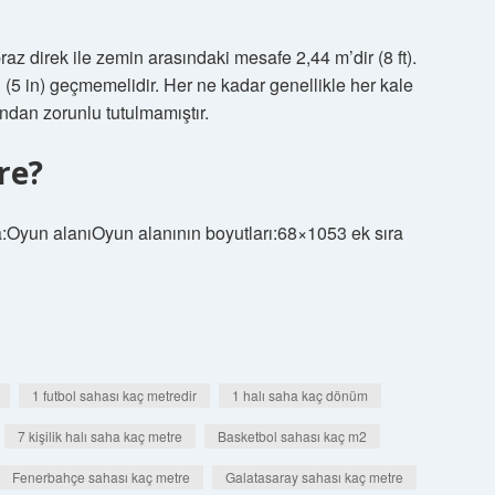
raz direk ile zemin arasındaki mesafe 2,44 m’dir (8 ft).
 (5 in) geçmemelidir. Her ne kadar genellikle her kale
fından zorunlu tutulmamıştır.
re?
a:Oyun alanıOyun alanının boyutları:68×1053 ek sıra
1 futbol sahası kaç metredir
1 halı saha kaç dönüm
7 kişilik halı saha kaç metre
Basketbol sahası kaç m2
Fenerbahçe sahası kaç metre
Galatasaray sahası kaç metre