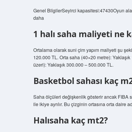
Genel BilgilerSeyirci kapasitesi:47430Oyun ala
daha
1 halı saha maliyeti ne 
Ortalama olarak suni çim yapım maliyeti şu şek
120.000 TL. Orta saha (40×20 metre): Yaklaşı
üzeri): Yaklaşık 300.000 – 500.000 TL.
Basketbol sahası kaç m
Saha ölçüleri değişkenlik gösterir ancak FIBA ​​
ile ikiye ayrılır. Bu çizginin ortasına orta daire adı
Halısaha kaç mt2?