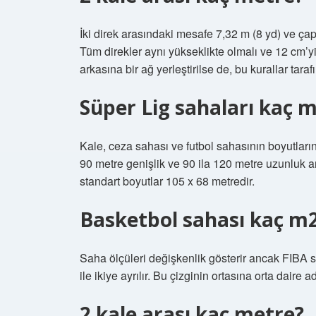
İki direk arasındaki mesafe 7,32 m (8 yd) ve çap
Tüm direkler aynı yükseklikte olmalı ve 12 cm’yi
arkasına bir ağ yerleştirilse de, bu kurallar tara
Süper Lig sahaları kaç 
Kale, ceza sahası ve futbol sahasının boyutlarını 
90 metre genişlik ve 90 ila 120 metre uzunluk ar
standart boyutlar 105 x 68 metredir.
Basketbol sahası kaç m
Saha ölçüleri değişkenlik gösterir ancak FIBA ​​
ile ikiye ayrılır. Bu çizginin ortasına orta daire adı
2 kale arası kaç metre?