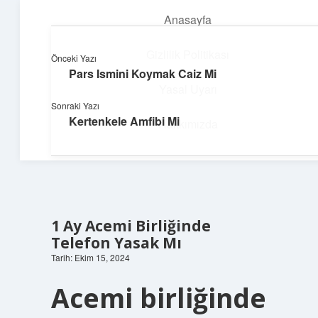
Anasayfa
menüyü
aç
Gizlilik Politikası
Önceki Yazı
Pars Ismini Koymak Caiz Mi
Pratik Çözüm Rehberi
Yasal Uyarı
Sonraki Yazı
Hayatını kolaylaştıran zekice fikirler!
Kertenkele Amfibi Mi
Hakkımızda
1 Ay Acemi Birliğinde
Telefon Yasak Mı
Tarih: Ekim 15, 2024
Acemi birliğinde