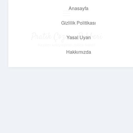
Anasayfa
menüyü
aç
Gizlilik Politikası
Pratik Çözüm Rehberi
Yasal Uyarı
Hayatını kolaylaştıran zekice fikirler!
Hakkımızda