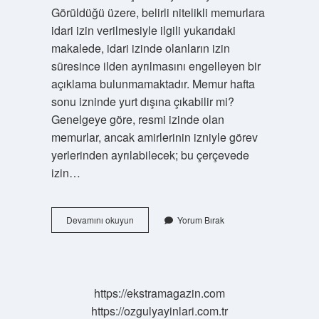
Görüldüğü üzere, belirli nitelikli memurlara
idari izin verilmesiyle ilgili yukarıdaki
makalede, idari izinde olanların izin
süresince ilden ayrılmasını engelleyen bir
açıklama bulunmamaktadır. Memur hafta
sonu izninde yurt dışına çıkabilir mi?
Genelgeye göre, resmi izinde olan
memurlar, ancak amirlerinin izniyle görev
yerlerinden ayrılabilecek; bu çerçevede
izin…
İMam
Devamını okuyun
Yorum Bırak
Haftalık
Izninde
Şehir
Dışına
Çıkabilir
https://ekstramagazin.com
Mi
https://ozgulyayinlari.com.tr