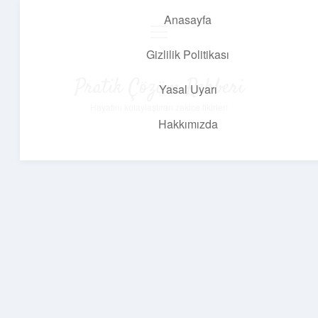
Anasayfa
menüyü
aç
Gizlilik Politikası
Pratik Çözüm Rehberi
Yasal Uyarı
Hayatını kolaylaştıran zekice fikirler!
Hakkımızda