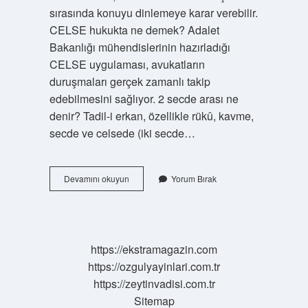
sırasında konuyu dinlemeye karar verebilir.
CELSE hukukta ne demek? Adalet
Bakanlığı mühendislerinin hazırladığı
CELSE uygulaması, avukatların
duruşmaları gerçek zamanlı takip
edebilmesini sağlıyor. 2 secde arası ne
denir? Tadil-i erkan, özellikle rükû, kavme,
secde ve celsede (iki secde…
Celse
Devamını okuyun
Yorum Bırak
Arası
Ne
Demek
https://ekstramagazin.com
https://ozgulyayinlari.com.tr
https://zeytinvadisi.com.tr
Sitemap