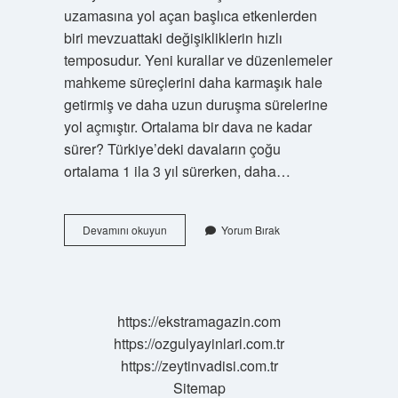
uzamasına yol açan başlıca etkenlerden
biri mevzuattaki değişikliklerin hızlı
temposudur. Yeni kurallar ve düzenlemeler
mahkeme süreçlerini daha karmaşık hale
getirmiş ve daha uzun duruşma sürelerine
yol açmıştır. Ortalama bir dava ne kadar
sürer? Türkiye’deki davaların çoğu
ortalama 1 ila 3 yıl sürerken, daha…
En
Devamını okuyun
Yorum Bırak
Uzun
Dava
Ne
Kadar
Sürdü
https://ekstramagazin.com
https://ozgulyayinlari.com.tr
https://zeytinvadisi.com.tr
Sitemap