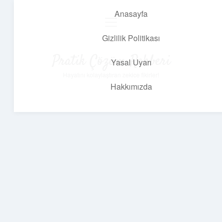
Anasayfa
menüyü
aç
Gizlilik Politikası
Pratik Çözüm Rehberi
Yasal Uyarı
Hayatını kolaylaştıran zekice fikirler!
Hakkımızda