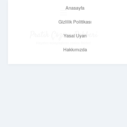
Anasayfa
menüyü
aç
Gizlilik Politikası
Pratik Çözüm Rehberi
Yasal Uyarı
Hayatını kolaylaştıran zekice fikirler!
Hakkımızda