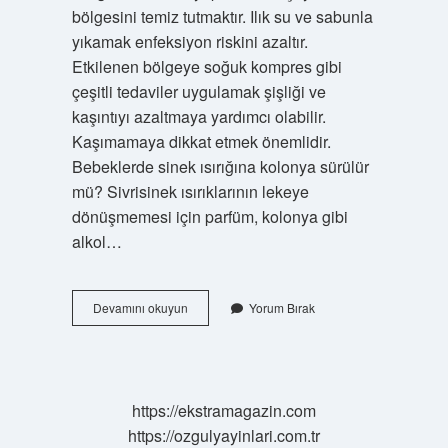
bölgesini temiz tutmaktır. Ilık su ve sabunla
yıkamak enfeksiyon riskini azaltır.
Etkilenen bölgeye soğuk kompres gibi
çeşitli tedaviler uygulamak şişliği ve
kaşıntıyı azaltmaya yardımcı olabilir.
Kaşımamaya dikkat etmek önemlidir.
Bebeklerde sinek ısırığına kolonya sürülür
mü? Sivrisinek ısırıklarının lekeye
dönüşmemesi için parfüm, kolonya gibi
alkol…
Bebeklerde
Devamını okuyun
Yorum Bırak
Sivrisinek
Isırığı
Kaşıntısına
Ne
Iyi
https://ekstramagazin.com
Gelir
https://ozgulyayinlari.com.tr