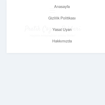
Anasayfa
menüyü
aç
Gizlilik Politikası
Pratik Çözüm Rehberi
Yasal Uyarı
Hayatını kolaylaştıran zekice fikirler!
Hakkımızda