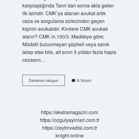
karşılaştığında Tanrı’dan sonra akla gelen
ilk isimdir. CMK’ya atanan avukat artık
ceza ve sorgulama sürecinden geçen
kişinin avukatıdır. Kimlere CMK avukatı
atanır? CMK m.150/3. Maddeye göre;
Müdafii bulunmayan şüpheli veya sanık
talep etse bile, alt sınırı 5 yıldan fazla hapis
cezasını…
Cmk
Devamını okuyun
6 Yorum
Avukat
Ne
Demek
https://ekstramagazin.com
https://ozgulyayinlari.com.tr
https://zeytinvadisi.com.tr
knight online