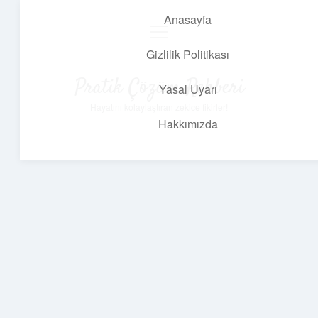
Anasayfa
menüyü
aç
Gizlilik Politikası
Pratik Çözüm Rehberi
Yasal Uyarı
Hayatını kolaylaştıran zekice fikirler!
Hakkımızda