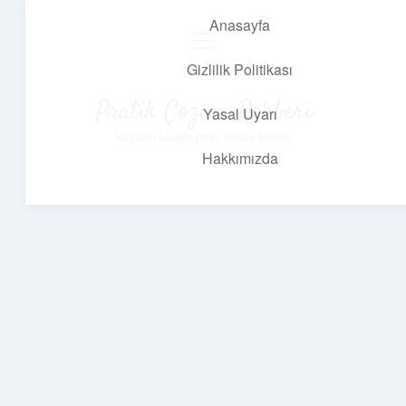
Anasayfa
menüyü
aç
Gizlilik Politikası
Pratik Çözüm Rehberi
Yasal Uyarı
Hayatını kolaylaştıran zekice fikirler!
Hakkımızda