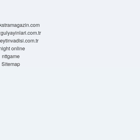
/ekstramagazin.com
zgulyayinlari.com.tr
zeytinvadisi.com.tr
night online
nttgame
Sitemap