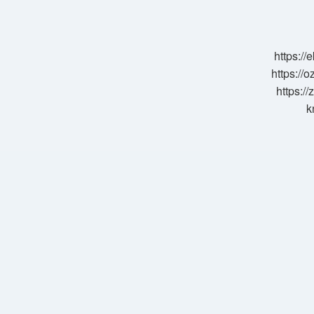
Çeviri
Nasıl
Yapılır
https:/
https://o
https://
k