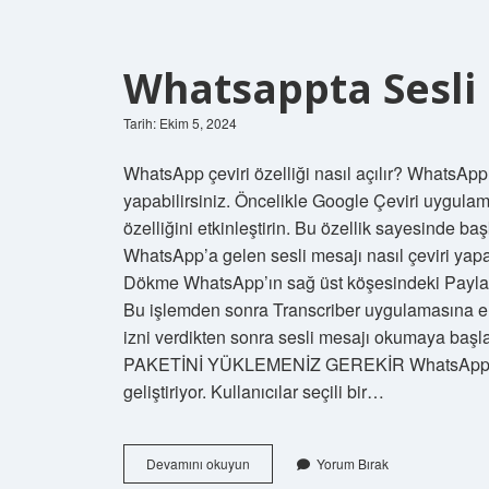
Whatsappta Sesli Ç
Tarih: Ekim 5, 2024
WhatsApp çeviri özelliği nasıl açılır? WhatsApp
yapabilirsiniz. Öncelikle Google Çeviri uygul
özelliğini etkinleştirin. Bu özellik sayesinde ba
WhatsApp’a gelen sesli mesajı nasıl çeviri ya
Dökme WhatsApp’ın sağ üst köşesindeki Paylaş
Bu işlemden sonra Transcriber uygulamasına er
izni verdikten sonra sesli mesajı okumaya başla
PAKETİNİ YÜKLEMENİZ GEREKİR WhatsApp şu an
geliştiriyor. Kullanıcılar seçili bir…
Whatsappta
Devamını okuyun
Yorum Bırak
Sesli