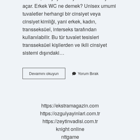
açar. Erkek WC ne demek? Unisex umumi
tuvaletler herhangi bir cinsiyet veya
cinsiyet kimliği, yani erkek, kadın,
transseksüel, interseks tarafından
kullanılabilir. Bu tür tuvalet tesisleri
transseksüel kişilerden ve ikili cinsiyet
sistemi dışındaki…
Wc
Devamını okuyun
Yorum Bırak
Nedir
Ne
Anlama
Gelir
https://ekstramagazin.com
https://ozgulyayinlari.com.tr
https://zeytinvadisi.com.tr
knight online
nttgame