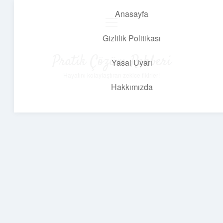
Anasayfa
menüyü
aç
Gizlilik Politikası
Pratik Çözüm Rehberi
Yasal Uyarı
Hayatını kolaylaştıran zekice fikirler!
Hakkımızda