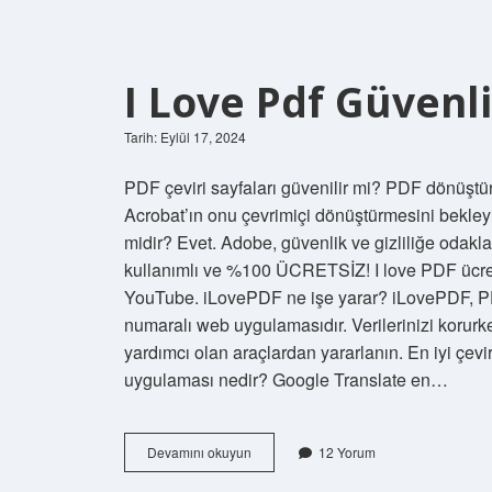
I Love Pdf Güvenl
Tarih: Eylül 17, 2024
PDF çeviri sayfaları güvenilir mi? PDF dönüştür
Acrobat’ın onu çevrimiçi dönüştürmesini bekle
midir? Evet. Adobe, güvenlik ve gizliliğe odakla
kullanımlı ve %100 ÜCRETSİZ! I love PDF ücret
YouTube. iLovePDF ne işe yarar? iLovePDF, PD
numaralı web uygulamasıdır. Verilerinizi korurken
yardımcı olan araçlardan yararlanın. En iyi çevir
uygulaması nedir? Google Translate en…
I
Devamını okuyun
12 Yorum
Love
Pdf