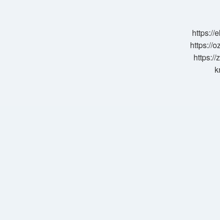
Güvenli
Mi
https:/
https://o
https://
k