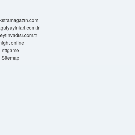
/ekstramagazin.com
zgulyayinlari.com.tr
zeytinvadisi.com.tr
night online
nttgame
Sitemap