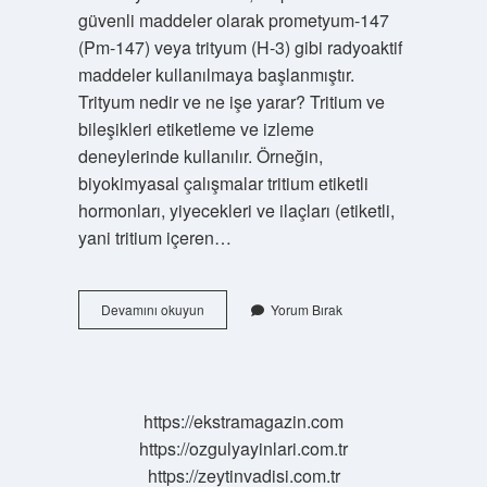
güvenli maddeler olarak prometyum-147
(Pm-147) veya trityum (H-3) gibi radyoaktif
maddeler kullanılmaya başlanmıştır.
Trityum nedir ve ne işe yarar? Tritium ve
bileşikleri etiketleme ve izleme
deneylerinde kullanılır. Örneğin,
biyokimyasal çalışmalar tritium etiketli
hormonları, yiyecekleri ve ilaçları (etiketli,
yani tritium içeren…
Trityum
Devamını okuyun
Yorum Bırak
Zararlı
Mı
https://ekstramagazin.com
https://ozgulyayinlari.com.tr
https://zeytinvadisi.com.tr