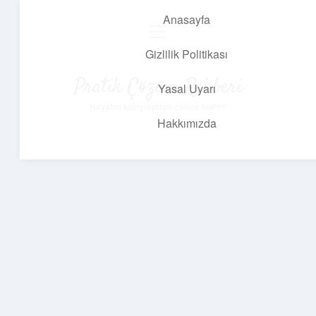
Anasayfa
menüyü
aç
Gizlilik Politikası
Pratik Çözüm Rehberi
Yasal Uyarı
Hayatını kolaylaştıran zekice fikirler!
Hakkımızda