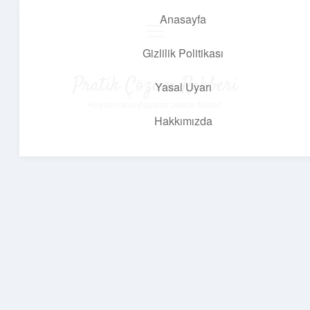
Anasayfa
menüyü
aç
Gizlilik Politikası
Pratik Çözüm Rehberi
Yasal Uyarı
Hayatını kolaylaştıran zekice fikirler!
Hakkımızda