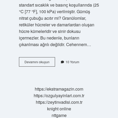
standart sıcaklık ve basınç koşullarında (25
°C [77 °F], 100 kPa) verilmiştir. Gümüş
nitrat çubuğu acıtır mi? Granülomlar,
retiküler hücreler ve damarlardan oluşan
hücre kümeleridir ve sinir dokusu
içermezler. Bu nedenle, bunların
çıkarılması ağrılı değildir. Cehennem…
Cehennem
Devamını okuyun
10 Yorum
Taşı
Ne
Işe
Yarar
https://ekstramagazin.com
https://ozgulyayinlari.com.tr
https://zeytinvadisi.com.tr
knight online
nttgame