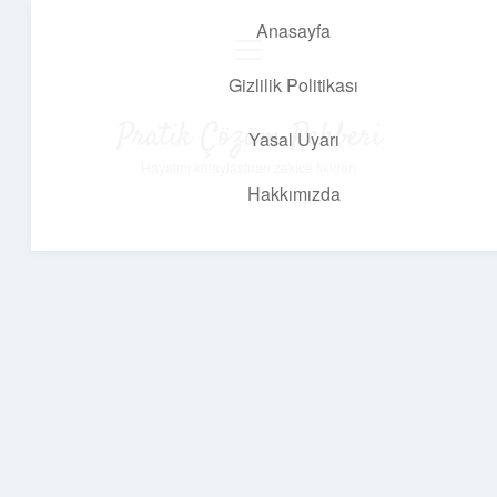
Anasayfa
menüyü
aç
Gizlilik Politikası
Pratik Çözüm Rehberi
Yasal Uyarı
Hayatını kolaylaştıran zekice fikirler!
Hakkımızda