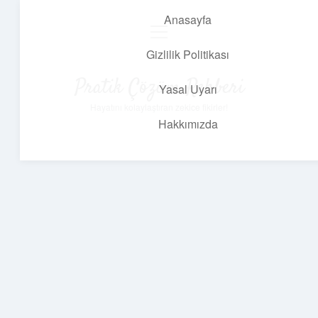
Anasayfa
menüyü
aç
Gizlilik Politikası
Pratik Çözüm Rehberi
Yasal Uyarı
Hayatını kolaylaştıran zekice fikirler!
Hakkımızda