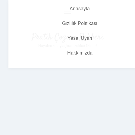
Anasayfa
menüyü
aç
Gizlilik Politikası
Pratik Çözüm Rehberi
Yasal Uyarı
Hayatını kolaylaştıran zekice fikirler!
Hakkımızda